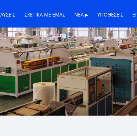
ΛΎΣΕΙΣ
ΣΧΕΤΙΚΆ ΜΕ ΕΜΆΣ
ΝΈΑ
ΥΠΟΘΈΣΕΙΣ
Ε