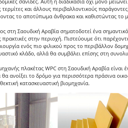
δομικές σανίδες. Αυτή η διαδικασία όχι μόνο μειών
ς τερμίτες και άλλους περιβαλλοντικούς παράγοντες
ώνοντας το αποτύπωμα άνθρακα και καθιστώντας το μ
ς στη Σαουδική Αραβία σηματοδοτεί ένα σημαντικό
πρακτικές στην περιοχή. Πιστεύουμε ότι παρέχοντ
μιουργία ενός πιο φιλικού προς το περιβάλλον δομ
υαστικό κλάδο, αλλά θα συμβάλει επίσης στη συνολι
μηχανής πλακέτας WPC στη Σαουδική Αραβία είναι έ
 θα ανοίξει το δρόμο για περισσότερα πράσινα οικ
θεκτική κατασκευαστική βιομηχανία.