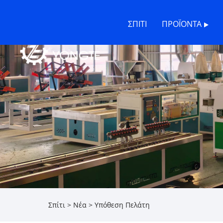
ΣΠΊΤΙ
ΠΡΟΪΌΝΤΑ
Σπίτι
>
Νέα
>
Υπόθεση Πελάτη