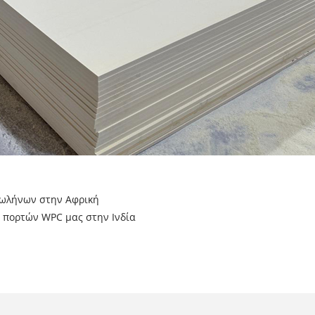
ωλήνων στην Αφρική
υ πορτών WPC μας στην Ινδία