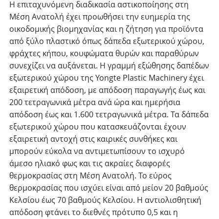
Η επιταχυνόμενη διαδικασία αστικοποίησης στη
Μέση Ανατολή έχει προωθήσει την ευημερία της
οικοδομικής βιομηχανίας και η ζήτηση για προϊόντα
από ξύλο πλαστικό όπως δάπεδα εξωτερικού χώρου,
φράχτες κήπου, κουφώματα θυρών και παραθύρων
συνεχίζει να αυξάνεται. Η γραμμή εξώθησης δαπέδων
εξωτερικού χώρου της Yongte Plastic Machinery έχει
εξαιρετική απόδοση, με απόδοση παραγωγής έως και
200 ​​τετραγωνικά μέτρα ανά ώρα και ημερήσια
απόδοση έως και 1.600 τετραγωνικά μέτρα. Τα δάπεδα
εξωτερικού χώρου που κατασκευάζονται έχουν
εξαιρετική αντοχή στις καιρικές συνθήκες και
μπορούν εύκολα να αντιμετωπίσουν το ισχυρό
άμεσο ηλιακό φως και τις ακραίες διαφορές
θερμοκρασίας στη Μέση Ανατολή. Το εύρος
θερμοκρασίας που ισχύει είναι από μείον 20 βαθμούς
Κελσίου έως 70 βαθμούς Κελσίου. Η αντιολισθητική
απόδοση φτάνει το διεθνές πρότυπο 0,5 και η