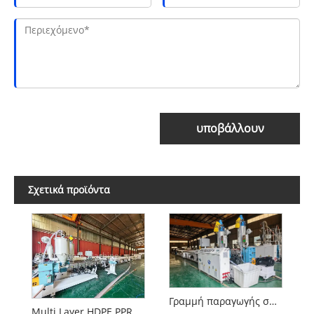
υποβάλλουν
Σχετικά προϊόντα
Γραμμή παραγωγής σωλήνων πολυαιθυλενίου υψηλής ταχύτητας 20-110 mm
Multi Layer HDPE PPR Plastic Coxtrusion Machine