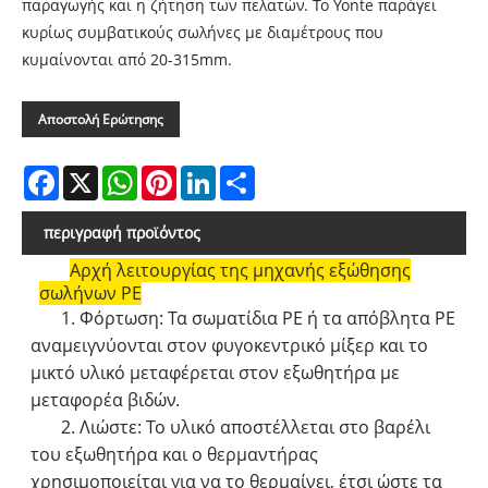
παραγωγής και η ζήτηση των πελατών. Το Yonte παράγει
κυρίως συμβατικούς σωλήνες με διαμέτρους που
κυμαίνονται από 20-315mm.
Αποστολή Ερώτησης
Facebook
X
WhatsApp
Pinterest
LinkedIn
Share
περιγραφή προϊόντος
Αρχή λειτουργίας της μηχανής εξώθησης
σωλήνων PE
1. Φόρτωση: Τα σωματίδια ΡΕ ή τα απόβλητα ΡΕ
αναμειγνύονται στον φυγοκεντρικό μίξερ και το
μικτό υλικό μεταφέρεται στον εξωθητήρα με
μεταφορέα βιδών.
2. Λιώστε: Το υλικό αποστέλλεται στο βαρέλι
του εξωθητήρα και ο θερμαντήρας
χρησιμοποιείται για να το θερμαίνει, έτσι ώστε τα