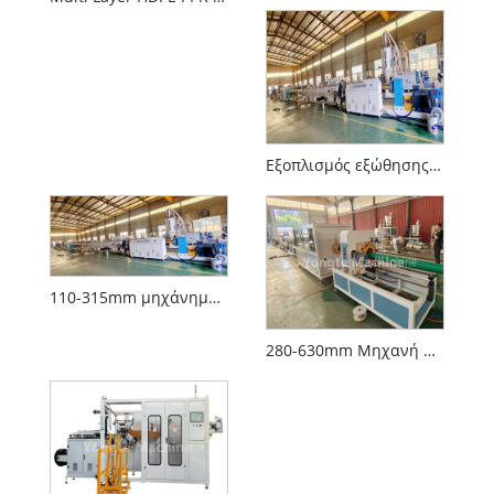
Εξοπλισμός εξώθησης σωλήνων υψηλής ταχύτητας 75-250mm υψηλής ταχύτητας PE
110-315mm μηχάνημα εξώθησης σωλήνα HDPE
280-630mm Μηχανή παραγωγής σωλήνων PE