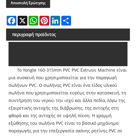
Αποστολή Ερώτησης
Facebook
X
WhatsApp
Pinterest
LinkedIn
Share
περιγραφή προϊόντος
Αγοράστε yongte 160-315mm PVC PVC Extrusic
Machine Φτηνή τιμή και υψηλή ποιότητα
Το Yongte 160-315mm PVC PVC Extrusic Machine είναι
μια συσκευή που χρησιμοποιείται για την παραγωγή
σωλήνων PVC. Ο σωλήνας PVC είναι ένα είδος υλικού
σωλήνα που χρησιμοποιείται ευρέως στην κατασκευή, τη
συντήρηση του νερού, την ισχύ και άλλα πεδία, λόγω της
εξαιρετικής αντοχής της διάβρωσης, της αντοχής στη
φθορά και της αντοχής σε υψηλή πίεση. Η γραμμή
εξώθησης του σωλήνα PVC είναι το βασικό μηχάνημα
παραγωγής για την επεξεργασία σκόνης ρητίνης PVC σε