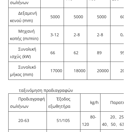
σωλήνων
Δεξαμενή
5000
5000
5000
6000
κενού (mm)
Μηχανή
3-12
2-8
2-8
0,4-3
κοπής (m/min)
Συνολική
66
62
89
95
ισχύς (kW)
Συνολικό
17000
18000
20000
2050
μήκος (mm)
ταξινόμηση προδιαγραφών
Προδιαγραφή
Έξοδος
kg/h
Παρατηρήσ
σωλήνων
εξωθητήρα
80-
20、25、3
20-63
51/105
120
40、50、63