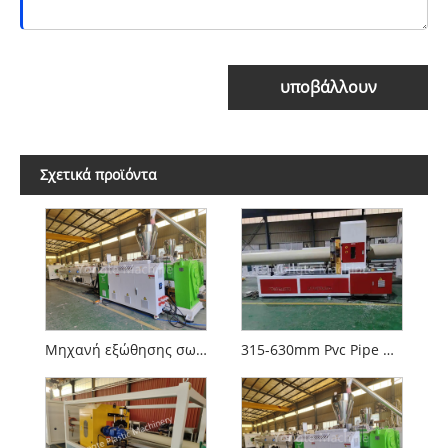
υποβάλλουν
Σχετικά προϊόντα
Μηχανή εξώθησης σωλήνων PVC Yongte
315-630mm Pvc Pipe Manufacturing