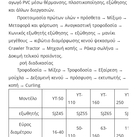
αγωγό PVC μέσω θέρμανσης, πλαστικοποίησης, εξώθησης
και άλλων διεργασιών.
Προετοιμασία πρώτων υλών + πρόσθετα → Μίξιμο →
Μεταφορά και φόρτωση → Αναγκαστική τροφοδοσία →
Κωνικός εξωθητής εξώθησης → εξώθησης → μανίκι
μεγέθους → κιβώτιο διαμόρφωσης κενού ψεκασμού →
Crawler Tractor → Μηχανή κοπής → Ράκερ σωλήνα →
Δοκιμή τελικού προϊόντος.
ροή διαδικασίας
Τροφοδοσία → Μίξερ → Τροφοδοσία → Εξαίρεση →
μούχλα → Δεξαμενή κενού → πρόσφυση → εκτυπωτής →
κοπή → Curling
YT-
YT-
YT-
Μοντέλο
YT-50
110
160
250
εξωθητής
SJZ45
SJZ55
SJZ65
SJZ65
Εύρος
50-
63-
110-
διαμέτρου
16-40
110
160
250