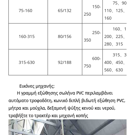
75、90、
150-
75-160
65/132
110、125、14
250
160
160、180
250-
160-315
80/156
200、225、25
350
280、315
315、355
600-
315-630
92/188
400、450、50
750
560、630
Εικόνες μηχανής:
Η γραμμή εξώθησης σωλήνα PVC περιλαμβάνει
αυτόματο τροφοδότη, κωνικό διπλή βιδωτή εξώθηση PVC,
μήτρα και μούχλα, δεξαμενή ψύξης κενού και νερού,
τραβήξτε το τρακτέρ και μηχανή κοπής