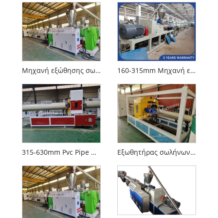
Μηχανή εξώθησης σωλήνων PVC Yongte
160-315mm Μηχανή εξώθησης σωλήνα PVC
315-630mm Pvc Pipe Manufacturing
Εξωθητήρας σωλήνων PVC