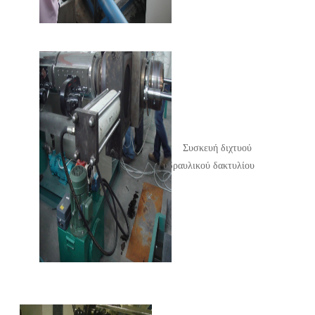
Συσκευή διχτυού
υδραυλικού δακτυλίου